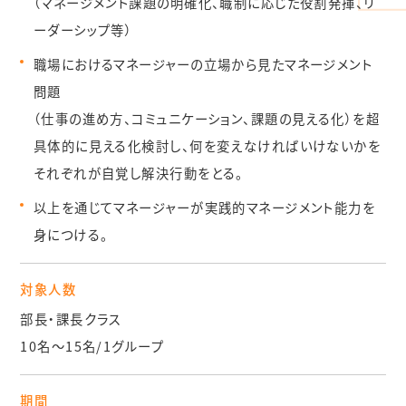
（マネージメント課題の明確化、職制に応じた役割発揮、リ
ーダーシップ等）
コンサルプログラム
職場におけるマネージャーの立場から見たマネージメント
開発設計職場丸ごと実践コンサルプログラム
問題
開発設計部門のマネージャー向け研修プログラム
（仕事の進め方、コミュニケーション、課題の見える化）を超
オンラインによる
具体的に見える化検討し、
何を変えなければいけないかを
職場丸ごと実践コンサル・研修プログラム
それぞれが自覚し解決行動をとる。
以上を通じてマネージャーが実践的マネージメント能力を
よくある質問
身につける。
書籍実績
DVD実績
対象人数
部長・課長クラス
コンサルタント紹介
10名～15名/1グループ
会社概要
期間