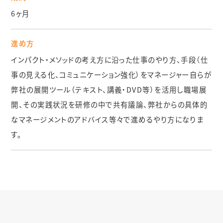
事例・実績
6ヶ月
コラム・対談
進め方
インパクト・メソッドの考え方に沿った仕事のやり方、手段（仕
コラム
事の見える化、コミュニケーション強化）をマネージャー自らが
お知らせ
弊社の展開ツール（テキスト、講義・DVD等）を活用し職場展
開、その実践状況を研修の中で共有議論、弊社からの具体的
経営者対談
なマネージメントのアドバイス等々で進めるやり方になりま
す。
お問い合わせ・相談